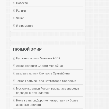
Новости
Ролики
Чтиво
Я в ремонте
ПРЯМОЙ ЭФИР
Нуржан к записи
Mинивэн АЗЛК
Анхар к записи
Спасти Мес Айнак
aasdsa к записи
Кто такие Хунвэйбины
Томас к записи
Гора Воттоваара в Карелии
Москвич к записи
Россия вырвалась вперед в
подводных технологиях
Нона к записи
Дорогие лекарства и их более
дешевые аналоги