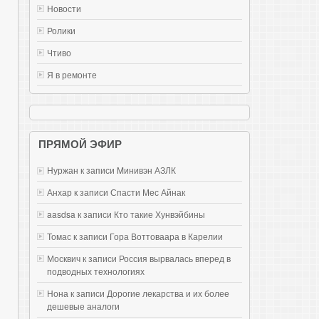
Новости
Ролики
Чтиво
Я в ремонте
ПРЯМОЙ ЭФИР
Нуржан к записи
Mинивэн АЗЛК
Анхар к записи
Спасти Мес Айнак
aasdsa к записи
Кто такие Хунвэйбины
Томас к записи
Гора Воттоваара в Карелии
Москвич к записи
Россия вырвалась вперед в
подводных технологиях
Нона к записи
Дорогие лекарства и их более
дешевые аналоги