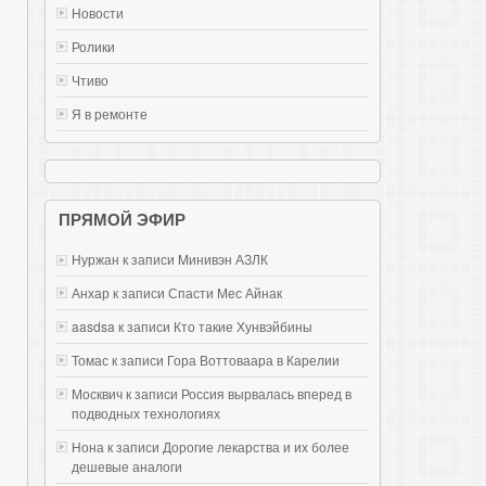
Новости
Ролики
Чтиво
Я в ремонте
ПРЯМОЙ ЭФИР
Нуржан к записи
Mинивэн АЗЛК
Анхар к записи
Спасти Мес Айнак
aasdsa к записи
Кто такие Хунвэйбины
Томас к записи
Гора Воттоваара в Карелии
Москвич к записи
Россия вырвалась вперед в
подводных технологиях
Нона к записи
Дорогие лекарства и их более
дешевые аналоги