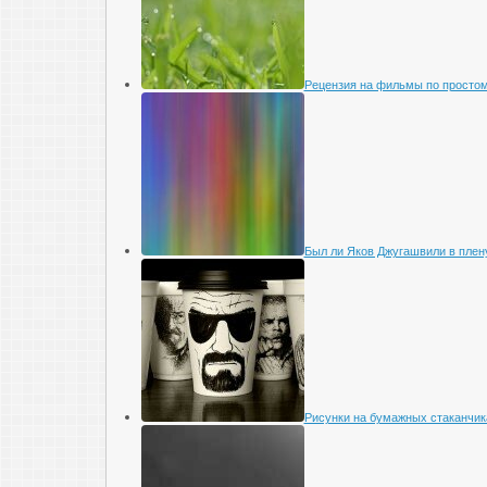
Рецензия на фильмы по просто
Был ли Яков Джугашвили в плен
Рисунки на бумажных стаканчик