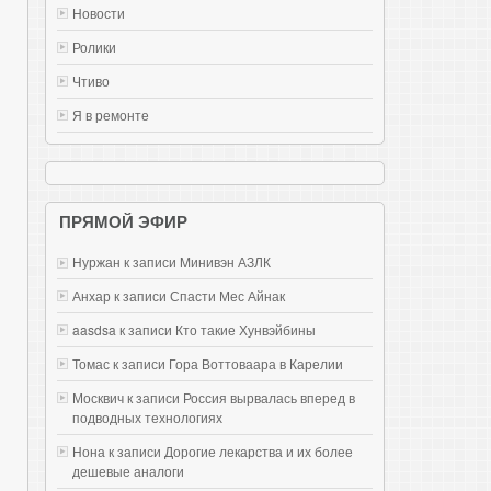
Новости
Ролики
Чтиво
Я в ремонте
ПРЯМОЙ ЭФИР
Нуржан к записи
Mинивэн АЗЛК
Анхар к записи
Спасти Мес Айнак
aasdsa к записи
Кто такие Хунвэйбины
Томас к записи
Гора Воттоваара в Карелии
Москвич к записи
Россия вырвалась вперед в
подводных технологиях
Нона к записи
Дорогие лекарства и их более
дешевые аналоги