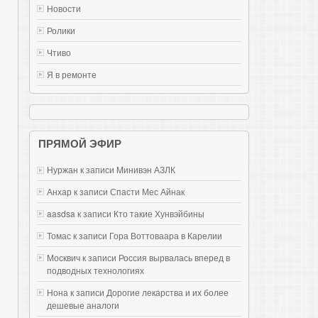
Новости
Ролики
Чтиво
Я в ремонте
ПРЯМОЙ ЭФИР
Нуржан к записи
Mинивэн АЗЛК
Анхар к записи
Спасти Мес Айнак
aasdsa к записи
Кто такие Хунвэйбины
Томас к записи
Гора Воттоваара в Карелии
Москвич к записи
Россия вырвалась вперед в
подводных технологиях
Нона к записи
Дорогие лекарства и их более
дешевые аналоги