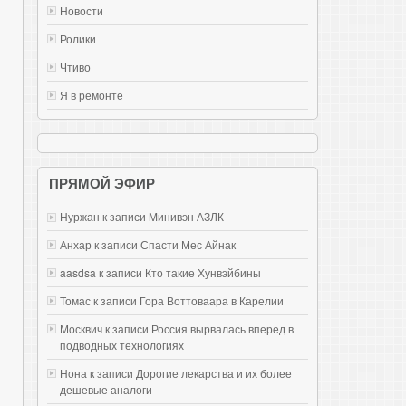
Новости
Ролики
Чтиво
Я в ремонте
ПРЯМОЙ ЭФИР
Нуржан к записи
Mинивэн АЗЛК
Анхар к записи
Спасти Мес Айнак
aasdsa к записи
Кто такие Хунвэйбины
Томас к записи
Гора Воттоваара в Карелии
Москвич к записи
Россия вырвалась вперед в
подводных технологиях
Нона к записи
Дорогие лекарства и их более
дешевые аналоги