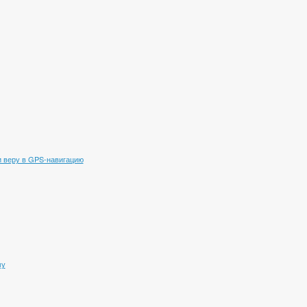
 веру в GPS-навигацию
му