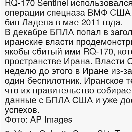
RQ-170 Sentinel использовалс
операции спецназа ВМФ США
бин Ладена в мае 2011 года.
В декабре БПЛА попал в заголо
иранские власти продемонст
якобы сбитый ими RQ-170, ко
пространстве Ирана. Власти 
неделю до этого в Иране из-з
один беспилотник. Иранское 
что их правительство собира
данные с БПЛА США и уже до
успехов.
Фото: AP Images