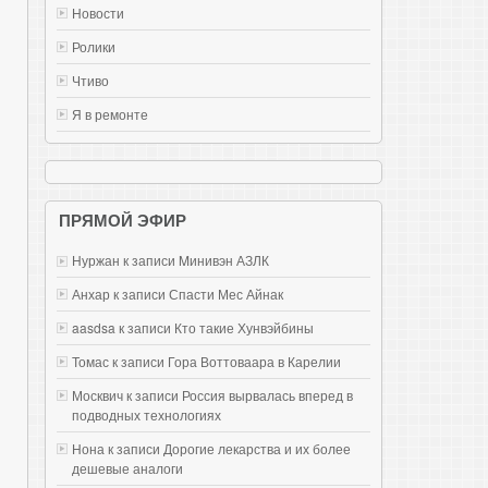
Новости
Ролики
Чтиво
Я в ремонте
ПРЯМОЙ ЭФИР
Нуржан к записи
Mинивэн АЗЛК
Анхар к записи
Спасти Мес Айнак
aasdsa к записи
Кто такие Хунвэйбины
Томас к записи
Гора Воттоваара в Карелии
Москвич к записи
Россия вырвалась вперед в
подводных технологиях
Нона к записи
Дорогие лекарства и их более
дешевые аналоги