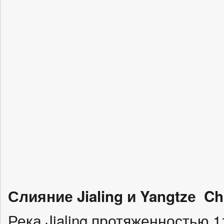
Слияние Jialing и Yangtzе C
Река Jialing протяженностью 