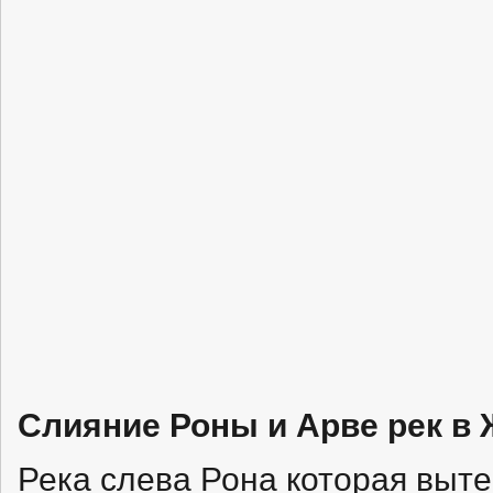
Слияние Роны и Арве рек в
Река слева Рона которая выте