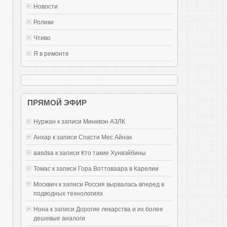
Новости
Ролики
Чтиво
Я в ремонте
ПРЯМОЙ ЭФИР
Нуржан к записи
Mинивэн АЗЛК
Анхар к записи
Спасти Мес Айнак
aasdsa к записи
Кто такие Хунвэйбины
Томас к записи
Гора Воттоваара в Карелии
Москвич к записи
Россия вырвалась вперед в
подводных технологиях
Нона к записи
Дорогие лекарства и их более
дешевые аналоги