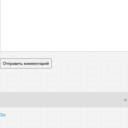
© 
Top