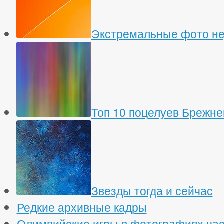
Экстремальные фото н
Топ 10 поцелуев Брежне
Звезды тогда и сейчас
Редкие архивные кадры
Олимпийские игры в фотографиях час