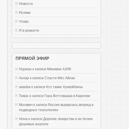
Новости
Ролики
Чтиво
Я в ремонте
ПРЯМОЙ ЭФИР
Нуржан к записи
Mинивэн АЗЛК
Анхар к записи
Спасти Мес Айнак
aasdsa к записи
Кто такие Хунвэйбины
Томас к записи
Гора Воттоваара в Карелии
Москвич к записи
Россия вырвалась вперед в
подводных технологиях
Нона к записи
Дорогие лекарства и их более
дешевые аналоги