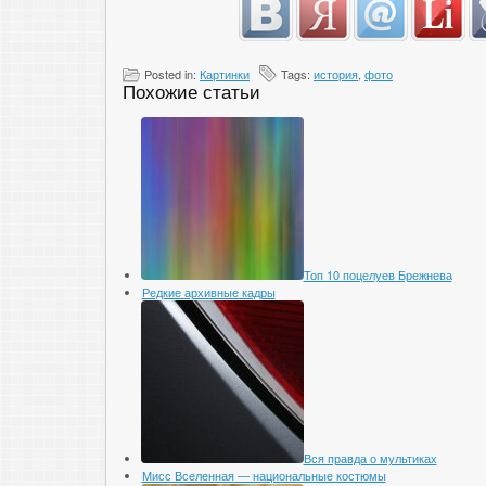
Posted in:
Картинки
Tags:
история
,
фото
Похожие статьи
Топ 10 поцелуев Брежнева
Редкие архивные кадры
Вся правда о мультиках
Мисс Вселенная — национальные костюмы