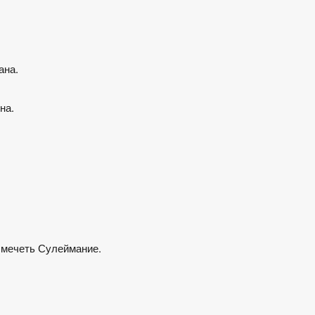
ана.
на.
 мечеть Сулеймание.