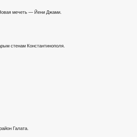
Новая мечеть — Йени Джами.
арым стенам Константинополя.
район Галата.