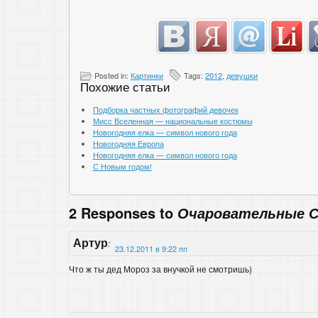
Posted in:
Картинки
Tags:
2012
,
девушки
Похожие статьи
Подборка частных фотографий девочек
Мисс Вселенная — национальные костюмы
Новогодняя елка — символ нового года
Новогодняя Европа
Новогодняя елка — символ нового года
С Новым годом!
2 Responses to
Очаровательные С
Артур
:
23.12.2011 в 9:22 пп
Что ж ты дед Мороз за внучкой не смотришь)