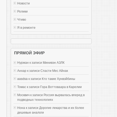
Новости
Ролики
Чтиво
Я в ремонте
ПРЯМОЙ ЭФИР
Нуржан к записи
Mинивэн АЗЛК
Анхар к записи
Спасти Мес Айнак
aasdsa к записи
Кто такие Хунвэйбины
Томас к записи
Гора Воттоваара в Карелии
Москвич к записи
Россия вырвалась вперед в
подводных технологиях
Нона к записи
Дорогие лекарства и их более
дешевые аналоги