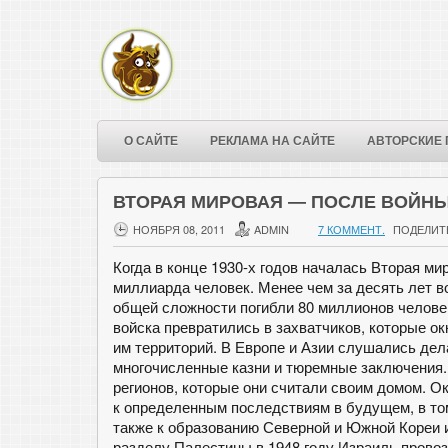
О САЙТЕ
РЕКЛАМА НА САЙТЕ
АВТОРСКИЕ 
ВТОРАЯ МИРОВАЯ — ПОСЛЕ ВОЙН
НОЯБРЯ 08, 2011
ADMIN
7 КОММЕНТ.
ПОДЕЛИТ
Когда в конце 1930-х годов началась Вторая м
миллиарда человек. Менее чем за десять лет 
общей сложности погибли 80 миллионов челове
войска превратились в захватчиков, которые 
им территорий. В Европе и Азии слушались дел
многочисленные казни и тюремные заключения
регионов, которые они считали своим домом. 
к определенным последствиям в будущем, в то
также к образованию Северной и Южной Кореи и
разделу Палестины в 1948 году Израиль провоз