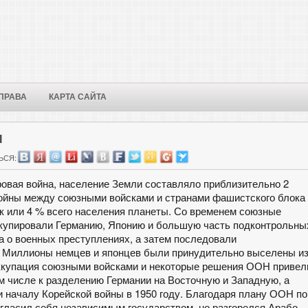
ПРАВА
КАРТА САЙТА
Ы
ЬСЯ:
ировая война, население Земли составляло приблизительно 2
войны между союзными войсками и странами фашистского блока
к или 4 % всего населения планеты. Со временем союзные
оккупировали Германию, Японию и большую часть подконтрольны
а о военных преступлениях, а затем последовали
. Миллионы немцев и японцев были принудительно выселены и
Оккупация союзными войсками и некоторые решения ООН привел
м числе к разделению Германии на Восточную и Западную, а
 началу Корейской войны в 1950 году. Благодаря плану ООН по
гласил себя независимым государством, но разгорелся Арабо-