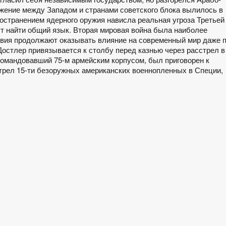
жение между Западом и странами советского блока вылилось в
ространением ядерного оружия нависла реальная угроза Третьей
ут найти общий язык. Вторая мировая война была наиболее
твия продолжают оказывать влияние на современный мир даже 
Достлер привязывается к столбу перед казнью через расстрел в
 командовавший 75-м армейским корпусом, был приговорен к
трел 15-ти безоружных американских военнопленных в Специи,