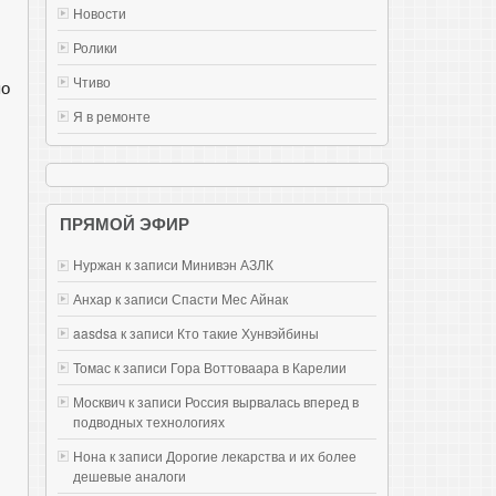
Новости
Ролики
Чтиво
по
Я в ремонте
ПРЯМОЙ ЭФИР
Нуржан к записи
Mинивэн АЗЛК
Анхар к записи
Спасти Мес Айнак
aasdsa к записи
Кто такие Хунвэйбины
Томас к записи
Гора Воттоваара в Карелии
Москвич к записи
Россия вырвалась вперед в
подводных технологиях
Нона к записи
Дорогие лекарства и их более
дешевые аналоги