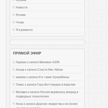
Новости
Ролики
Чтиво
Я в ремонте
ПРЯМОЙ ЭФИР
Нуржан к записи
Mинивэн АЗЛК
Анхар к записи
Спасти Мес Айнак
aasdsa к записи
Кто такие Хунвэйбины
Томас к записи
Гора Воттоваара в Карелии
Москвич к записи
Россия вырвалась вперед в
подводных технологиях
Нона к записи
Дорогие лекарства и их более
дешевые аналоги