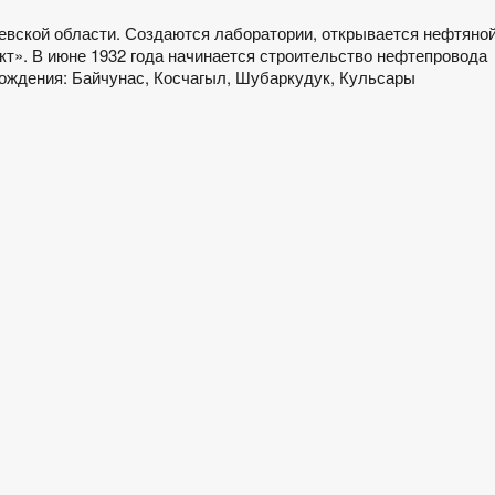
рьевской области. Создаются лаборатории, открывается нефтяно
т». В июне 1932 года начинается строительство нефтепровода
ождения: Байчунас, Косчагыл, Шубаркудук, Кульсары