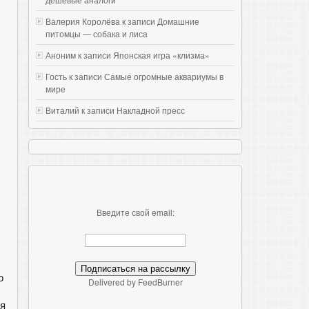
Валерия Королёва к записи
Домашние
питомцы — собака и лиса
Аноним к записи
Японская игра «клизма»
Гость к записи
Самые огромные аквариумы в
мире
Виталий к записи
Накладной пресс
Введите свой email:
о
Delivered by FeedBurner
ся