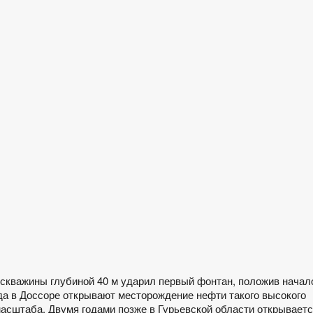
з скважины глубиной 40 м ударил первый фонтан, положив начал
ода в Доссоре открывают месторождение нефти такого высокого
масштаба. Двумя годами позже в Гурьевской области открывает