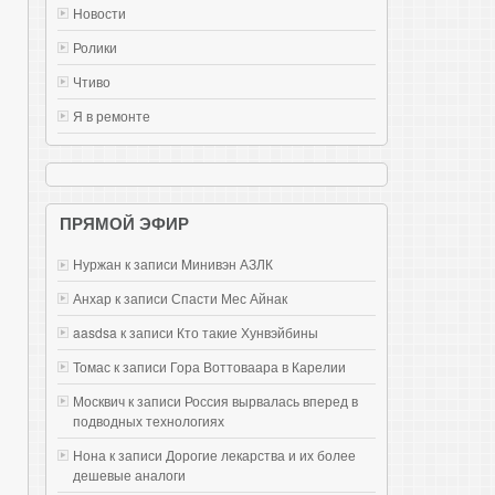
Новости
Ролики
Чтиво
Я в ремонте
ПРЯМОЙ ЭФИР
Нуржан к записи
Mинивэн АЗЛК
Анхар к записи
Спасти Мес Айнак
aasdsa к записи
Кто такие Хунвэйбины
Томас к записи
Гора Воттоваара в Карелии
Москвич к записи
Россия вырвалась вперед в
подводных технологиях
Нона к записи
Дорогие лекарства и их более
дешевые аналоги