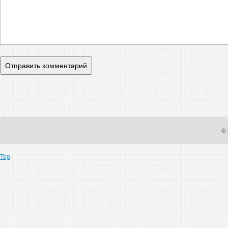
© 
Top