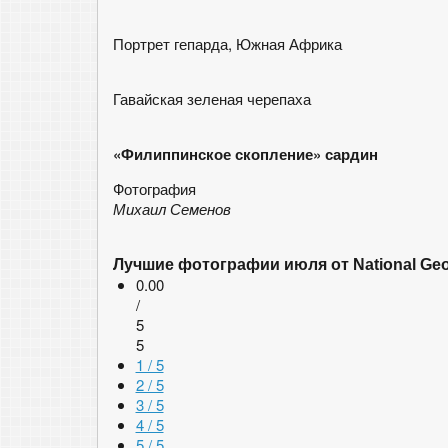
Портрет гепарда, Южная Африка
Гавайская зеленая черепаха
«Филиппинское скопление» сардин
Фотография
Михаил Семенов
Лучшие фотографии июля от National Geo
0.00
/
5
5
1 / 5
2 / 5
3 / 5
4 / 5
5 / 5