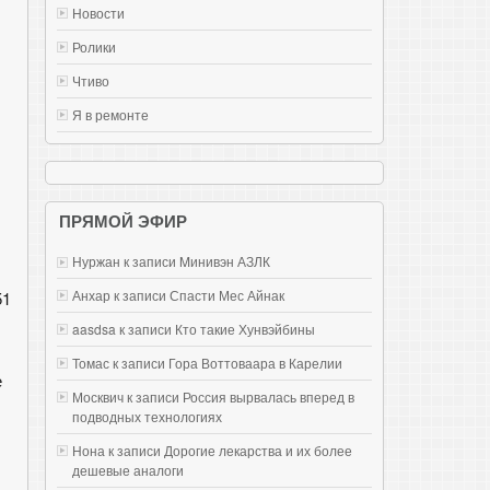
Новости
Ролики
Чтиво
Я в ремонте
ПРЯМОЙ ЭФИР
Нуржан к записи
Mинивэн АЗЛК
Анхар к записи
Спасти Мес Айнак
51
aasdsa к записи
Кто такие Хунвэйбины
Томас к записи
Гора Воттоваара в Карелии
е
Москвич к записи
Россия вырвалась вперед в
подводных технологиях
Нона к записи
Дорогие лекарства и их более
дешевые аналоги