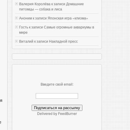
Валерия Королёва к записи
Домашние
питомцы — собака и лиса
Аноним к записи
Японская игра «клизма»
Гость к записи
Самые огромные аквариумы в
мире
Виталий к записи
Накладной пресс
Введите свой email:
ся
Delivered by FeedBurner
е