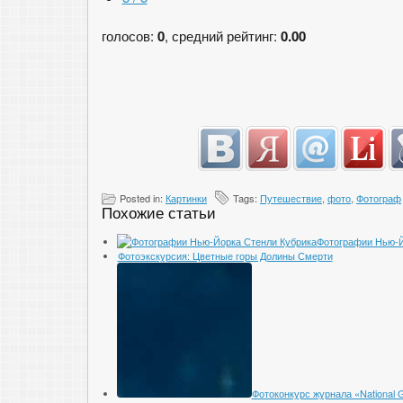
голосов:
0
, средний рейтинг:
0.00
Posted in:
Картинки
Tags:
Путешествие
,
фото
,
Фотограф
Похожие статьи
Фотографии Нью-Й
Фотоэкскурсия: Цветные горы Долины Смерти
Фотоконкурс журнала «National G