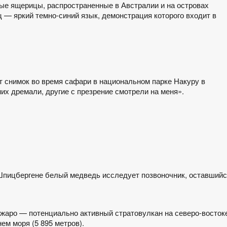
ые ящерицы, распространенные в Австралии и на островах
 — яркий темно-синий язык, демонстрация которого входит в
от снимок во время сафари в национальном парке Накуру в
них дремали, другие с презрение смотрели на меня».
 Шпицбергене белый медведь исследует позвоночник, оставший
жаро — потенциально активный стратовулкан на северо-восток
ем моря (5 895 метров).