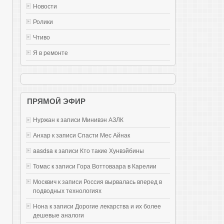
Новости
Ролики
Чтиво
Я в ремонте
ПРЯМОЙ ЭФИР
Нуржан к записи
Mинивэн АЗЛК
Анхар к записи
Спасти Мес Айнак
aasdsa к записи
Кто такие Хунвэйбины
Томас к записи
Гора Воттоваара в Карелии
Москвич к записи
Россия вырвалась вперед в
подводных технологиях
Нона к записи
Дорогие лекарства и их более
дешевые аналоги