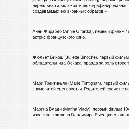
нереальная аристократически-рафинированная 
создаваемых ею экранных образов.»
Анни Жирардо (Annie Girardot), первый фильм 19
актрис французского кино.
Жюльет Бинош (Juliette Binoche), первый фильм 
обладательница Оскара, правда за роль второг
Мари Трентиньян (Marie Trintignan), первый филь
знаменитой сценаристки. Родителей своих не п
Марина Влади (Marina Vlady), первый фильм 1949
известна, как жена Владимира Высоцкого, однак