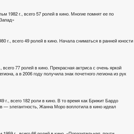
ьм 1982 г., всего 57 ролей в кино. Многие помнят ее по
-Запад»
0 г., всего 49 ролей в кино. Начала сниматься в ранней юности
., всего 77 ролей в кино. Прекрасная актриса с очень яркой
иона, а в 2006 году получила знак почетного легиона из рук
 г., всего 182 роли в кино. В то время как Брижит Бардо
в — элегантность, Жанна Моро воплотила в кино идеал
 1959 г., всего 66 ролей в кино. «Поразительная, почти