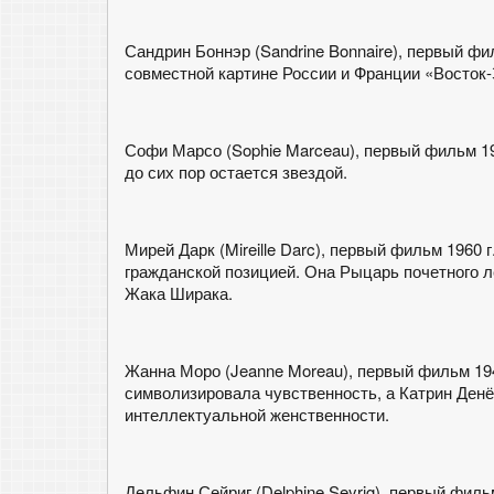
Сандрин Боннэр (Sandrine Bonnaire), первый фил
совместной картине России и Франции «Восток
Софи Марсо (Sophie Marceau), первый фильм 198
до сих пор остается звездой.
Мирей Дарк (Mireille Darc), первый фильм 1960 г
гражданской позицией. Она Рыцарь почетного лег
Жака Ширака.
Жанна Моро (Jeanne Moreau), первый фильм 1949
символизировала чувственность, а Катрин Денё
интеллектуальной женственности.
Дельфин Сейриг (Delphine Seyrig), первый фильм