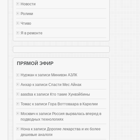
Новости
Ролики
Чтиво
Я в ремонте
ПРЯМОЙ ЭФИР
Нуржан к записи
Mинивэн АЗЛК
Анхар к записи
Спасти Мес Айнак
aasdsa к записи
Кто такие Хунвэйбины
Томас к записи
Гора Воттоваара в Карелии
Москвич к записи
Россия вырвалась вперед в
подводных технологиях
Нона к записи
Дорогие лекарства и их более
дешевые аналоги