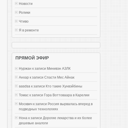
Новости
Ролики
Чтиво
Я в ремонте
ПРЯМОЙ ЭФИР
Нуржан к записи
Mинивэн АЗЛК
Анхар к записи
Спасти Мес Айнак
aasdsa к записи
Кто такие Хунвэйбины
Томас к записи
Гора Воттоваара в Карелии
Москвич к записи
Россия вырвалась вперед в
подводных технологиях
Нона к записи
Дорогие лекарства и их более
дешевые аналоги