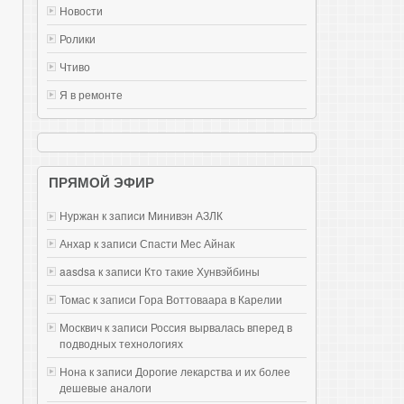
Новости
Ролики
Чтиво
Я в ремонте
ПРЯМОЙ ЭФИР
Нуржан к записи
Mинивэн АЗЛК
Анхар к записи
Спасти Мес Айнак
aasdsa к записи
Кто такие Хунвэйбины
Томас к записи
Гора Воттоваара в Карелии
Москвич к записи
Россия вырвалась вперед в
подводных технологиях
Нона к записи
Дорогие лекарства и их более
дешевые аналоги