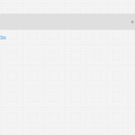
© 
Top