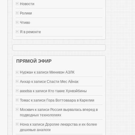
Новости
Ролики
Чтиво
Я в ремонте
ПРЯМОЙ ЭФИР
Нуржан к записи
Mинивэн АЗЛК
Анхар к записи
Спасти Мес Айнак
aasdsa к записи
Кто такие Хунвэйбины
Томас к записи
Гора Воттоваара в Карелии
Москвич к записи
Россия вырвалась вперед в
подводных технологиях
Нона к записи
Дорогие лекарства и их более
дешевые аналоги