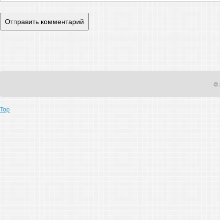
© 
Top