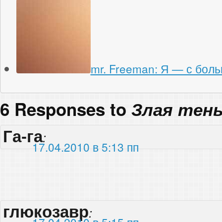
mr. Freeman: Я — с бол
6 Responses to
Злая тен
Га-га
:
17.04.2010 в 5:13 пп
глюкозавр
:
17.04.2010 в 5:15 пп