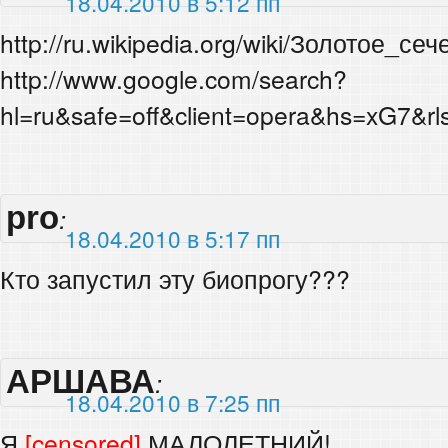
18.04.2010 в 5:12 пп
http://ru.wikipedia.org/wiki/Золотое_се
http://www.google.com/search?
hl=ru&safe=off&client=opera&hs
pro
:
18.04.2010 в 5:17 пп
Кто запустил эту биопрогу???
АРШАВА
:
18.04.2010 в 7:25 пп
Я
[censored]
МАЛОЛЕТНИЙ!