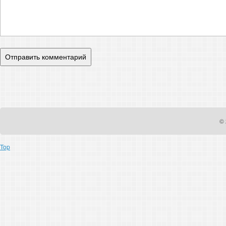
© 
Top