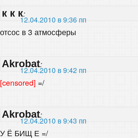
к к к
:
12.04.2010 в 9:36 пп
отсос в 3 атмосферы
Akrobat
:
12.04.2010 в 9:42 пп
[censored]
=/
Akrobat
:
12.04.2010 в 9:43 пп
У Ё БИЩ Е =/