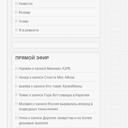
Новости
Ролики
Чтиво
Я в ремонте
ПРЯМОЙ ЭФИР
Нуржан к записи
Mинивэн АЗЛК
Анхар к записи
Спасти Мес Айнак
aasdsa к записи
Кто такие Хунвэйбины
Томас к записи
Гора Воттоваара в Карелии
Москвич к записи
Россия вырвалась вперед в
подводных технологиях
Нона к записи
Дорогие лекарства и их более
дешевые аналоги