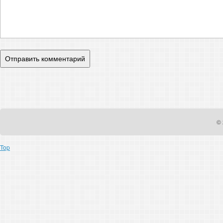
© 
Top