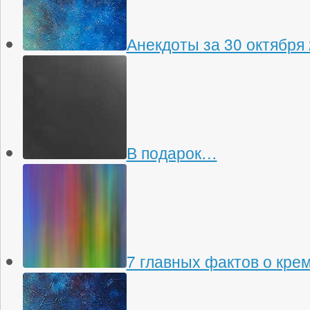
Анекдоты за 30 октября
В подарок…
7 главных фактов о кре