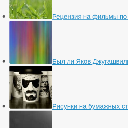
Рецензия на фильмы по
Был ли Яков Джугашвили
Рисунки на бумажных с