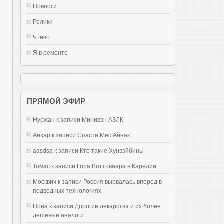
Новости
Ролики
Чтиво
Я в ремонте
ПРЯМОЙ ЭФИР
Нуржан к записи
Mинивэн АЗЛК
Анхар к записи
Спасти Мес Айнак
aasdsa к записи
Кто такие Хунвэйбины
Томас к записи
Гора Воттоваара в Карелии
Москвич к записи
Россия вырвалась вперед в
подводных технологиях
Нона к записи
Дорогие лекарства и их более
дешевые аналоги