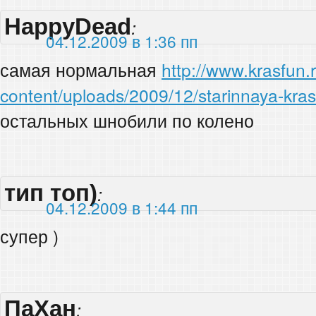
HappyDead
:
04.12.2009 в 1:36 пп
самая нормальная
http://www.krasfun.
content/uploads/2009/12/starinnaya-kraso
остальных шнобили по колено
тип топ)
:
04.12.2009 в 1:44 пп
супер )
ПаХан
: