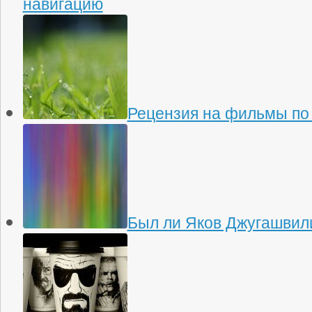
навигацию
Рецензия на фильмы по
Был ли Яков Джугашвили