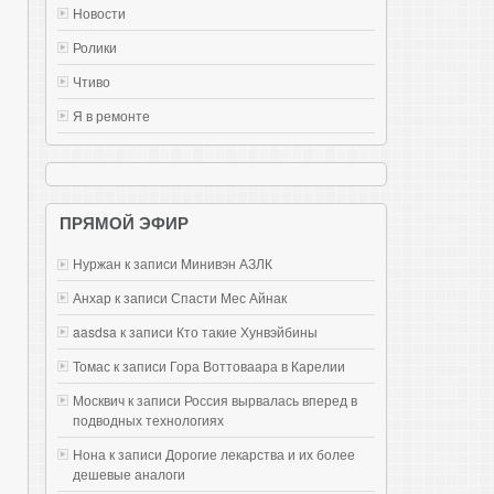
Новости
Ролики
Чтиво
Я в ремонте
ПРЯМОЙ ЭФИР
Нуржан к записи
Mинивэн АЗЛК
Анхар к записи
Спасти Мес Айнак
aasdsa к записи
Кто такие Хунвэйбины
Томас к записи
Гора Воттоваара в Карелии
Москвич к записи
Россия вырвалась вперед в
подводных технологиях
Нона к записи
Дорогие лекарства и их более
дешевые аналоги