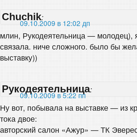
Chuchik
:
09.10.2009 в 12:02 дп
млин, Рукодеятельница — молодец), я
связала. ниче сложного. было бы жела
выставку))
Рукодеятельница
:
09.10.2009 в 5:22 пп
Ну вот, побывала на выставке — из 
тока двое:
авторский салон «Ажур» — ТК Эверест