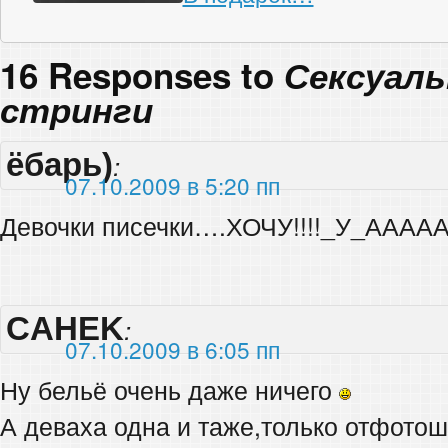
16 Responses to
Сексуал
стринги
ёбарь)
:
07.10.2009 в 5:20 пп
Девочки писечки….ХОЧУ!!!!_У_АААА
CAHEK
:
07.10.2009 в 6:05 пп
Ну бельё очень даже ничего
А деваха одна и таже,только отфото