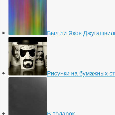
Был ли Яков Джугашвили
Рисунки на бумажных с
В подарок…