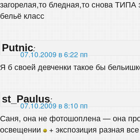
загорелая,то бледная,то снова ТИПА
бельё класс
Putnic
:
07.10.2009 в 6:22 пп
Я б своей девченки такое бы бельишко
st_Paulus
:
07.10.2009 в 8:10 пп
Саня, она не фотошоплена — она про
освещении
+ экспозиция разная все