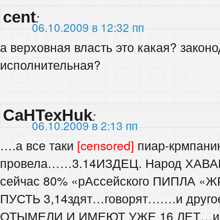
cent
:
06.10.2009 в 12:32 пп
а верховная власть это какая? закон
исполнительная?
CaHTexHuk
:
06.10.2009 в 2:13 пп
….а все таки
[censored]
пиар-крмпани
провела……3.14ИЗДЕЦ. Народ ХАВ
сейчас 80% «рАссейского ПИПЛА «Ж
ПУСТЬ 3,14здят…говорят…….и друг
ОТЫМЕЛИ И ИМЕЮТ УЖЕ 16 ЛЕТ…и у