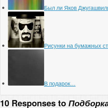
Был ли Яков Джугашвили
Рисунки на бумажных с
В подарок…
10 Responses to
Подборка