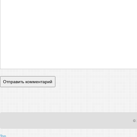
© 
Top