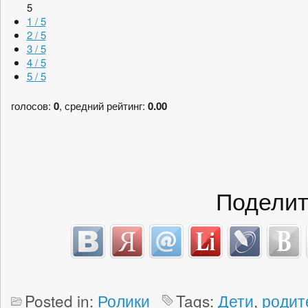
5
1 / 5
2 / 5
3 / 5
4 / 5
5 / 5
голосов:
0
, средний рейтинг:
0.00
Поделит
Posted in:
Ролики
Tags:
Дети
,
родит