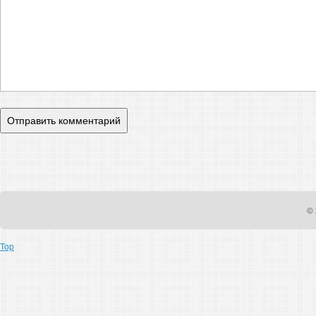
© 
Top