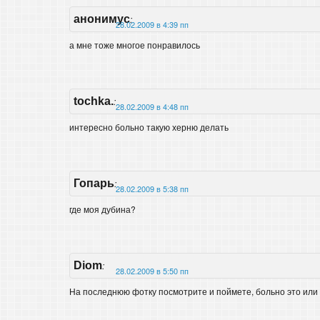
анонимус
:
28.02.2009 в 4:39 пп
а мне тоже многое понравилось
tochka.
:
28.02.2009 в 4:48 пп
интересно больно такую херню делать
Гопарь
:
28.02.2009 в 5:38 пп
где моя дубина?
Diom
:
28.02.2009 в 5:50 пп
На последнюю фотку посмотрите и поймете, больно это или 