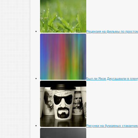
Рецензия на фильмы по просто
Был ли Яков Джугашвили в плен
Рисунки на бумажных стаканчик