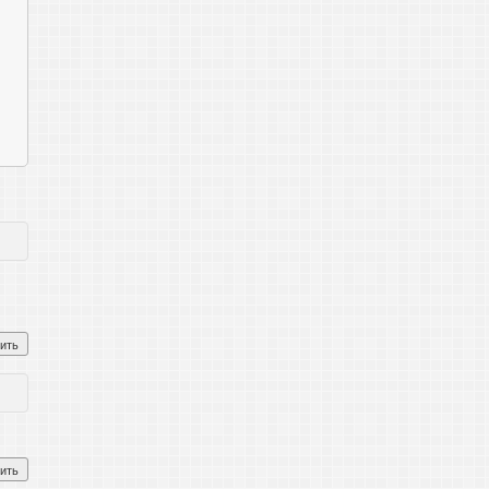
ить
ить