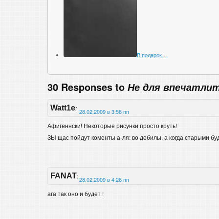
В подарок…
30 Responses to
Не для впечатли
Watt1e
:
28.02.2009 в 3:58 пп
Афигеннски! Некоторые рисунки просто круть!
ЗЫ щас пойдут коменты а-ля: во дебилы, а когда старыми бу
FANAT
:
28.02.2009 в 4:26 пп
ага так оно и будет !