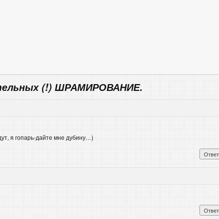
тельных (!) ШРАМИРОВАНИЕ.
дут, я гопарь-дайте мне дубину…)
Ответ
Ответ