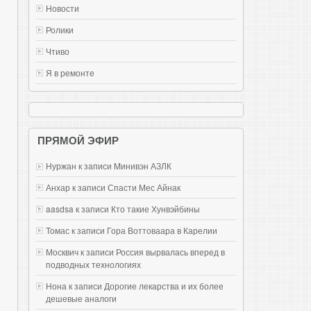
Новости
Ролики
Чтиво
Я в ремонте
ПРЯМОЙ ЭФИР
Нуржан к записи
Mинивэн АЗЛК
Анхар к записи
Спасти Мес Айнак
aasdsa к записи
Кто такие Хунвэйбины
Томас к записи
Гора Воттоваара в Карелии
Москвич к записи
Россия вырвалась вперед в
подводных технологиях
Нона к записи
Дорогие лекарства и их более
дешевые аналоги