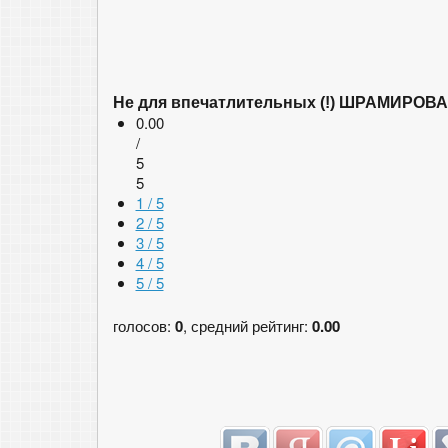
Не для впечатлительных (!) ШРАМИРОВ
0.00
/
5
5
1 / 5
2 / 5
3 / 5
4 / 5
5 / 5
голосов:
0
, средний рейтинг:
0.00