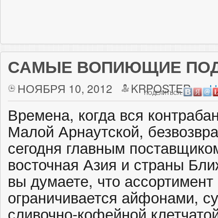
САМЫЕ ВОПИЮЩИЕ ПО
НОЯБРЯ 10, 2012
KRPOSTER
Н
ПОДЕЛИТЬСЯ:
Времена, когда вся контраба
Малой Арнаутской, безвозвр
сегодня главным поставщиком
восточная Азия и страны Бли
вы думаете, что ассортимент
ограничивается айфонами, су
сливочно-кофейной клетчатой