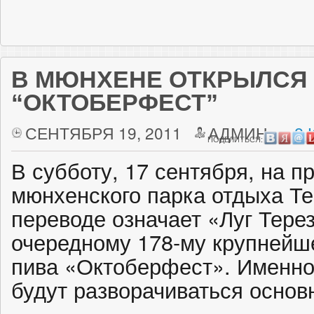
В МЮНХЕНЕ ОТКРЫЛСЯ
“ОКТОБЕРФЕСТ”‎
СЕНТЯБРЯ 19, 2011
АДМИН
2 
ПОДЕЛИТЬСЯ:
В субботу, 17 сентября, на 
мюнхенского парка отдыха Те
переводе означает «Луг Тере
очередному 178-му крупнейш
пива «Октоберфест». Именно 
будут разворачиваться основ