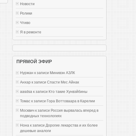
Новости
Ролики
Чтиво
Я в ремонте
ПРЯМОЙ ЭФИР
Нуржан к записи
Mинивэн АЗЛК
Анхар к записи
Спасти Мес Айнак
aasdsa к записи
Кто такие Хунвэйбины
Томас к записи
Гора Воттоваара в Карелии
Москвич к записи
Россия вырвалась вперед в
подводных технологиях
Нона к записи
Дорогие лекарства и их более
дешевые аналоги