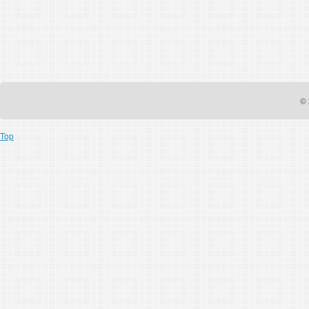
© 
Top