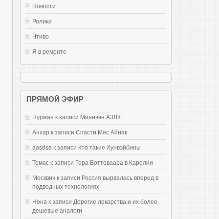
Новости
Ролики
Чтиво
Я в ремонте
ПРЯМОЙ ЭФИР
Нуржан к записи
Mинивэн АЗЛК
Анхар к записи
Спасти Мес Айнак
aasdsa к записи
Кто такие Хунвэйбины
Томас к записи
Гора Воттоваара в Карелии
Москвич к записи
Россия вырвалась вперед в
подводных технологиях
Нона к записи
Дорогие лекарства и их более
дешевые аналоги