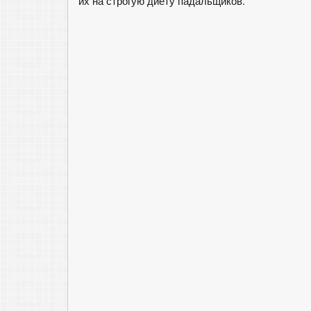
их на строгую диету падальщиков.