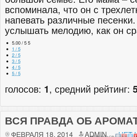
вспоминала, что он с трехлет
напевать различные песенки.
услышать мелодию, как он ср
5.00 / 5
5
1 / 5
2 / 5
3 / 5
4 / 5
5 / 5
голосов:
1
, средний рейтинг:
ВСЯ ПРАВДА ОБ АРОМА
ФЕВРАЛЯ 18, 2014
ADMIN
НЕТ 
ПОДЕЛИТЬСЯ: