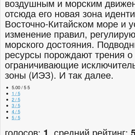
воздушным и морским движен
отсюда его новая зона идент
Восточно-Китайском море и у
изменение правил, регулиру
морского достояния. Подводн
ресурсы порождают трения о т
ограничивающие исключител
зоны (ИЭЗ). И так далее.
5.00 / 5
5
1 / 5
2 / 5
3 / 5
4 / 5
5 / 5
голосов:
1
, средний рейтинг: