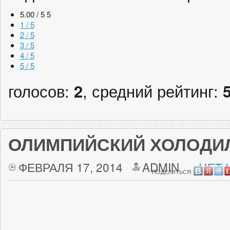
5.00 / 5
5
1 / 5
2 / 5
3 / 5
4 / 5
5 / 5
голосов:
2
, средний рейтинг:
ОЛИМПИЙСКИЙ ХОЛОДИЛ
ФЕВРАЛЯ 17, 2014
ADMIN
НЕТ 
ПОДЕЛИТЬСЯ: