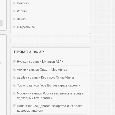
Новости
Ролики
Чтиво
Я в ремонте
ПРЯМОЙ ЭФИР
Нуржан к записи
Mинивэн АЗЛК
-
Анхар к записи
Спасти Мес Айнак
aasdsa к записи
Кто такие Хунвэйбины
Томас к записи
Гора Воттоваара в Карелии
Москвич к записи
Россия вырвалась вперед в
подводных технологиях
Нона к записи
Дорогие лекарства и их более
дешевые аналоги