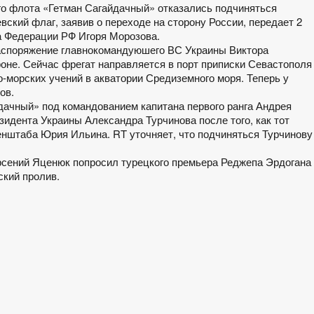
го флота «Гетман Сагайдачный» отказались подчиняться
вский флаг, заявив о переходе на сторону России, передает 2
а Федерации РФ Игоря Морозова.
распоряжение главнокомандуюшего ВС Украины Виктора
роне. Сейчас фрегат направляется в порт приписки Севастополя
-морских учений в акватории Средиземного моря. Теперь у
ов.
дачный» под командованием капитана первого ранга Андрея
зидента Украины Александра Турчинова после того, как тот
енштаба Юрия Ильина. RT уточняет, что подчиняться Турчинову
Арсений Яценюк попросил турецкого премьера Реджепа Эрдогана
ский пролив.