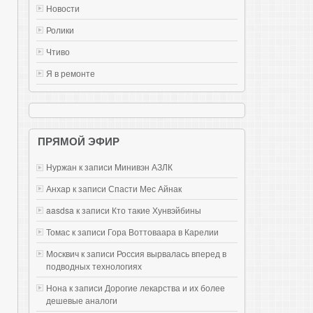
Новости
Ролики
Чтиво
Я в ремонте
ПРЯМОЙ ЭФИР
Нуржан к записи
Mинивэн АЗЛК
Анхар к записи
Спасти Мес Айнак
aasdsa к записи
Кто такие Хунвэйбины
Томас к записи
Гора Воттоваара в Карелии
Москвич к записи
Россия вырвалась вперед в
подводных технологиях
Нона к записи
Дорогие лекарства и их более
дешевые аналоги