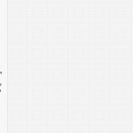
к
л
т
м