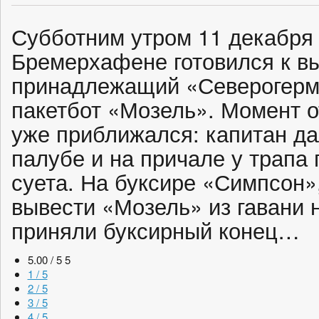
Субботним утром 11 декабря 
Бремерхафене готовился к в
принадлежащий «Северогерм
пакетбот «Мозель». Момент 
уже приближался: капитан да
палубе и на причале у трапа
суета. На буксире «Симпсон»
вывести «Мозель» из гавани н
приняли буксирный конец…
5.00 / 5
5
1 / 5
2 / 5
3 / 5
4 / 5