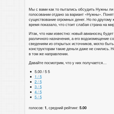
Мы с вами как то пытались обсудить Нужны ли
голосовании отдано за вариант «Нужны». Понятн
существование огромных денег. Но по другому
время показало, что стоит слабая страна на ми
Итак, что нам известно: новый авианосец буде
различного назначения, а его водоизмещение со
сведениям из открытых источников, могло быт
конструкторам такие деньги даже не снились. Н
в том же направлении.
Давайте посмотрим, что у них получается…
5.00 / 5
5
1 / 5
2 / 5
3 / 5
4 / 5
5 / 5
голосов:
1
, средний рейтинг:
5.00