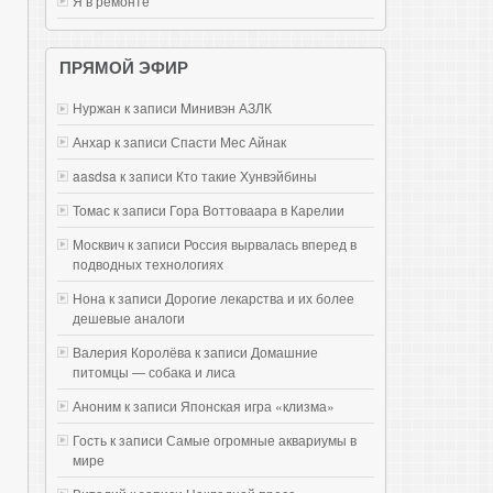
Я в ремонте
ПРЯМОЙ ЭФИР
Нуржан к записи
Mинивэн АЗЛК
Анхар к записи
Спасти Мес Айнак
aasdsa к записи
Кто такие Хунвэйбины
Томас к записи
Гора Воттоваара в Карелии
Москвич к записи
Россия вырвалась вперед в
подводных технологиях
Нона к записи
Дорогие лекарства и их более
дешевые аналоги
Валерия Королёва к записи
Домашние
питомцы — собака и лиса
Аноним к записи
Японская игра «клизма»
Гость к записи
Самые огромные аквариумы в
мире