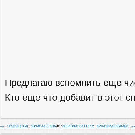
Предлагаю вспомнить еще чи
Кто еще что добавит в этот с
«
«
...
10
20
30
40
50
...
403
404
405
406
407
408
409
410
411
412
...
420
430
440
450
460
...
»