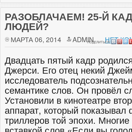
РАЗОБЛАЧАЕМ! 25-Й КА
ЛЮДЕЙ?
МАРТА 06, 2014
ADMIN
НЕТ КО
ПОДЕЛИТЬСЯ:
Двадцать пятый кадр родился
Джерси. Его отец некий Дже
исследователь подсознатель
семантике слов. Он провёл 
Установили в кинотеатре вто
аппарат, который показывал ф
триллеров той эпохи. Многие
вставкой слов «Если вы голо